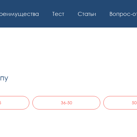
реимущества
Тест
Статьи
Вопрос-о
пу
5
36-50
50